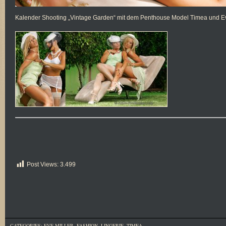
Kalender Shooting „Vintage Garden“ mit dem Penthouse Model Timea und Eve
Post Views:
3.499
CATEGORIES:
EVE MILLER
,
FASHION
,
LINGERIE
,
TIMEA
--