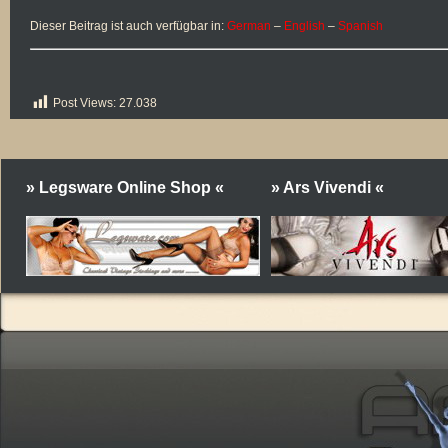
Dieser Beitrag ist auch verfügbar
in
:
German
–
English
–
Spanish
Post Views:
27.038
» Legsware Online Shop «
» Ars Vivendi «