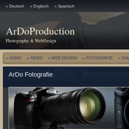
» Deutsch
» Englisch
» Spanisch
ArDoProduction
Photography & WebDesign
» HOME
» NEWS
» WEB DESIGN
» FOTOGRAFIE
» GA
ArDo Fotografie