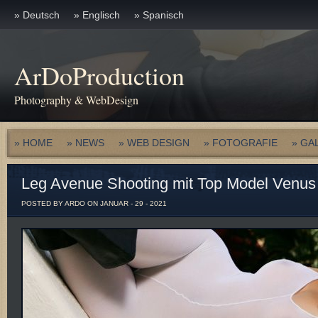
» Deutsch
» Englisch
» Spanisch
ArDoProduction
Photography & WebDesign
» HOME
» NEWS
» WEB DESIGN
» FOTOGRAFIE
» GA
Leg Avenue Shooting mit Top Model Venus
POSTED BY ARDO ON JANUAR - 29 - 2021