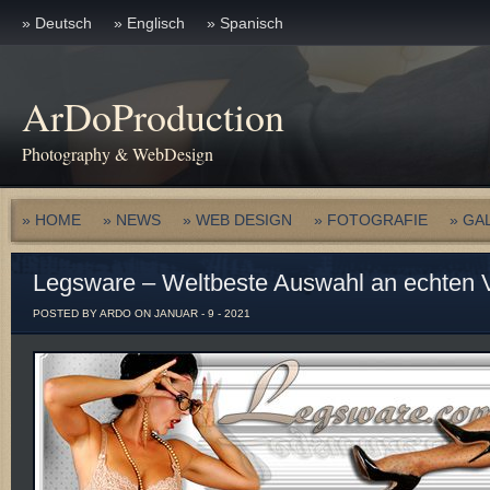
» Deutsch
» Englisch
» Spanisch
ArDoProduction
Photography & WebDesign
» HOME
» NEWS
» WEB DESIGN
» FOTOGRAFIE
» GA
Legsware – Weltbeste Auswahl an echten 
POSTED BY ARDO ON JANUAR - 9 - 2021