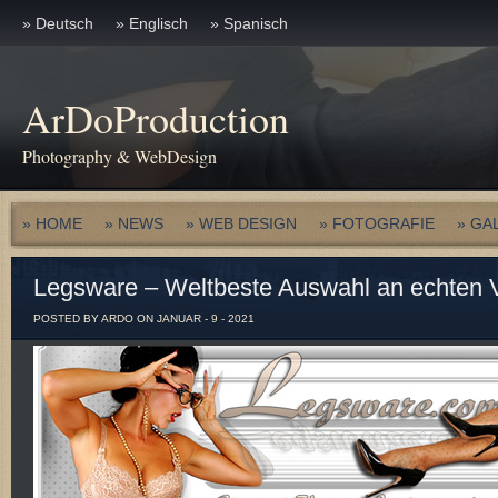
» Deutsch
» Englisch
» Spanisch
ArDoProduction
Photography & WebDesign
» HOME
» NEWS
» WEB DESIGN
» FOTOGRAFIE
» GA
Legsware – Weltbeste Auswahl an echten 
POSTED BY ARDO ON JANUAR - 9 - 2021