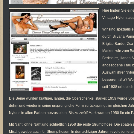
Hier finden Sie ei
Vintage-Nylons aus 
Wir sind spezialisie
durch Silvana Pamp
Brigitte Bardot, Zs
Marken wie zum Bau
Berkshire, Hanes, V
angezogene Frau be
Auswahl ihrer Nylo
besserem Sitz? Wus
seit 1938 erheblich
Die Beine wurden kräftiger, länger, die Oberschenkel stärker. 1959 wurde S
dehnt und wieder in seine ursprüngliche Form zurückspringt, im gleichen Ja
Nylons in allen Farben herzustellen. Bis zu zwölf Mark wurden 1950 für ein P
Mit Naht, ohne Naht und schließlich 1958 die erste Strumpfhose. Die späten
Mischgewebe auch für Strumpfhosen. In den achtziger Jahren revolutioniert