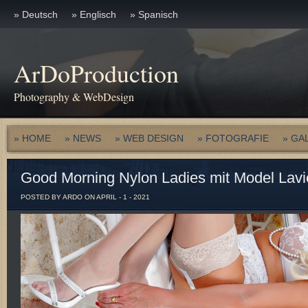
» Deutsch
» Englisch
» Spanisch
ArDoProduction
Photography & WebDesign
» HOME
» NEWS
» WEB DESIGN
» FOTOGRAFIE
» GA
Good Morning Nylon Ladies mit Model Lavi
POSTED BY ARDO ON APRIL - 1 - 2021