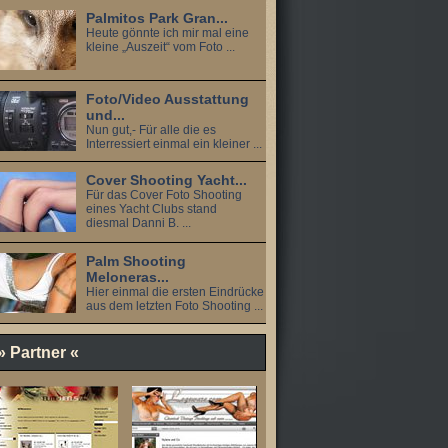
Palmitos Park Gran...
Heute gönnte ich mir mal eine
kleine „Auszeit“ vom Foto ...
Foto/Video Ausstattung
und...
Nun gut,- Für alle die es
Interressiert einmal ein kleiner ...
Cover Shooting Yacht...
Für das Cover Foto Shooting
eines Yacht Clubs stand
diesmal Danni B. ...
Palm Shooting
Meloneras...
Hier einmal die ersten Eindrücke
aus dem letzten Foto Shooting ...
» Partner «