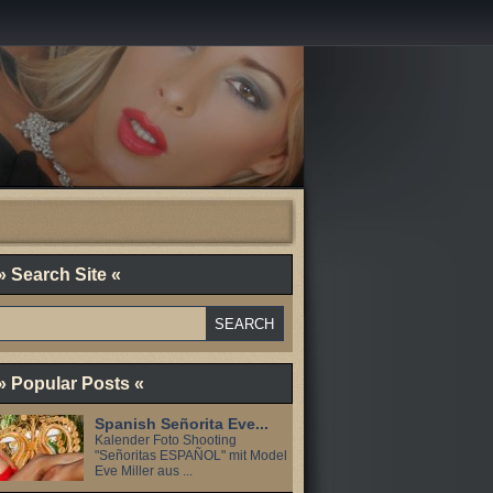
» Search Site «
» Popular Posts «
Spanish Señorita Eve...
Kalender Foto Shooting
"Señoritas ESPAÑOL" mit Model
Eve Miller aus ...