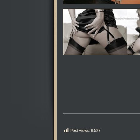
Post Views:
6.527