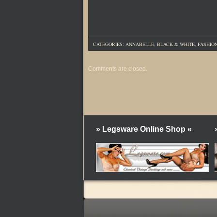
CATEGORIES:
ANNABELLE
,
BLACK & WHITE
,
FASHIO
Comments are closed.
» Legsware Online Shop «