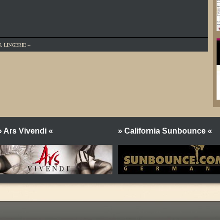
N
,
LINGERIE
--
» Ars Vivendi «
» California Sunbounce «