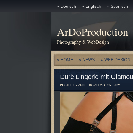
» Deutsch
» Englisch
» Spanisch
ArDoProduction
Photography & WebDesign
» HOME
» NEWS
» WEB DESIGN
Durè Lingerie mit Glamo
POSTED BY ARDO ON JANUAR - 25 - 2021