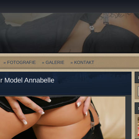
» FOTOGRAFIE
» GALERIE
» KONTAKT
ur Model Annabelle