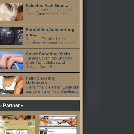
Palmitos Park Gran...
Heute gönnte ich mir mal eine
kleine „Auszeit“ vom Foto ...
Foto/Video Ausstattung
und...
Nun gut,- Für alle die es
Interressiert einmal ein kleiner ...
Cover Shooting Yacht...
Für das Cover Foto Shooting
eines Yacht Clubs stand
diesmal Danni B. ...
Palm Shooting
Meloneras...
Hier einmal die ersten Eindrücke
aus dem letzten Foto Shooting ...
» Partner «