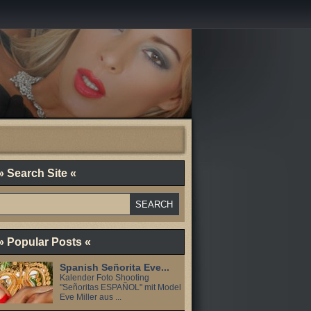
» Search Site «
» Popular Posts «
Spanish Señorita Eve...
Kalender Foto Shooting
"Señoritas ESPAÑOL" mit Model
Eve Miller aus ...