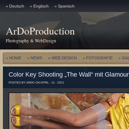
» Deutsch
» Englisch
» Spanisch
ArDoProduction
Photography & WebDesign
» HOME
» NEWS
» WEB DESIGN
» FOTOGRAFIE
» GA
Color Key Shooting „The Wall“ mit Glamour
POSTED BY ARDO ON APRIL - 11 - 2021