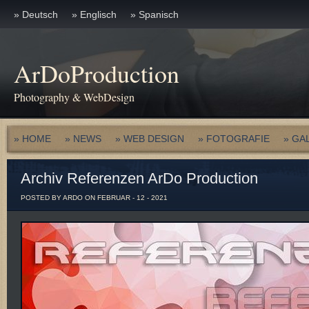
» Deutsch
» Englisch
» Spanisch
ArDoProduction
Photography & WebDesign
» HOME
» NEWS
» WEB DESIGN
» FOTOGRAFIE
» GA
Archiv Referenzen ArDo Production
POSTED BY ARDO ON FEBRUAR - 12 - 2021