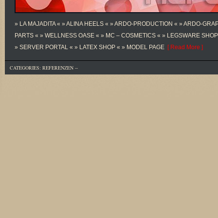
» LA MAJADITA « » ALINA HEELS « » ARDO-PRODUCTION « » ARDO-GRA
PARTS « » WELLNESS OASE « » MC – COSMETICS « » LEGSWARE SHOP 
» SERVER PORTAL « » LATEX SHOP « » MODEL PAGE
[ Read More ]
CATEGORIES:
REFERENZEN
--