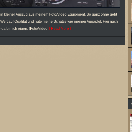
al ein kleiner Auszug aus meinem Foto/Video Equipment. So ganz ohne geht
el Wert auf Qualität und hüte meine Schätze wie meinen Augapfel. Frei nach
da bin ich eigen. {Foto/Video
[ Read More ]