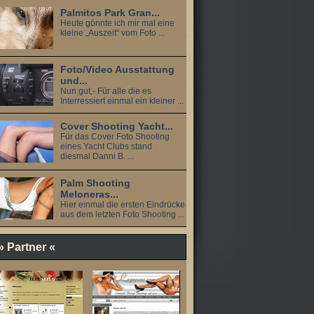
Palmitos Park Gran...
Heute gönnte ich mir mal eine
kleine „Auszeit“ vom Foto ...
Foto/Video Ausstattung
und...
Nun gut,- Für alle die es
Interressiert einmal ein kleiner ...
Cover Shooting Yacht...
Für das Cover Foto Shooting
eines Yacht Clubs stand
diesmal Danni B. ...
Palm Shooting
Meloneras...
Hier einmal die ersten Eindrücke
aus dem letzten Foto Shooting ...
» Partner «