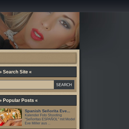
» Search Site «
» Popular Posts «
Spanish Señorita Eve...
Kalender Foto Shooting
"Señoritas ESPAÑOL" mit Model
Eve Miller aus ...