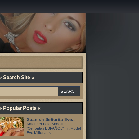
» Search Site «
» Popular Posts «
Spanish Señorita Eve...
Kalender Foto Shooting
"Señoritas ESPAÑOL" mit Model
Eve Miller aus ...