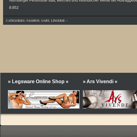
Nürnberger Penthouse statt, welches und freundlicher Weise der Auftragge
8.852
CATEGORIES:
FASHION
,
GABY
,
LINGERIE
--
» Legsware Online Shop «
» Ars Vivendi «