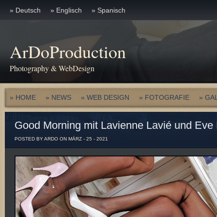
» Deutsch
» Englisch
» Spanisch
ArDoProduction
Photography & WebDesign
» HOME
» NEWS
» WEB DESIGN
» FOTOGRAFIE
» GA
Good Morning mit Lavienne Lavié und Eve M
POSTED BY ARDO ON MÄRZ - 25 - 2021