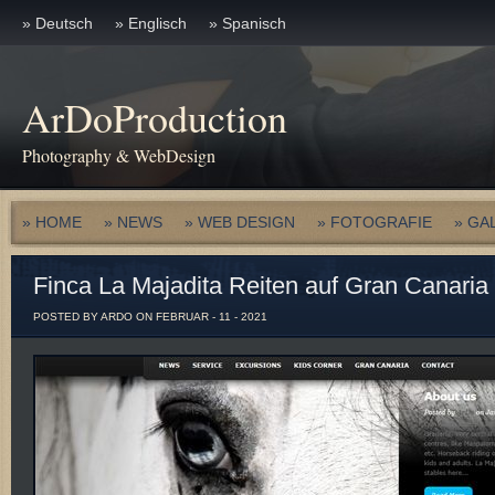
» Deutsch
» Englisch
» Spanisch
ArDoProduction
Photography & WebDesign
» HOME
» NEWS
» WEB DESIGN
» FOTOGRAFIE
» GA
Finca La Majadita Reiten auf Gran Canaria
POSTED BY ARDO ON FEBRUAR - 11 - 2021