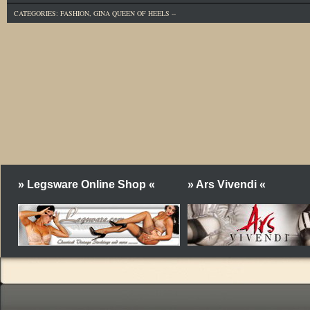
CATEGORIES:
FASHION
,
GINA QUEEN OF HEELS
--
» Legsware Online Shop «
» Ars Vivendi «