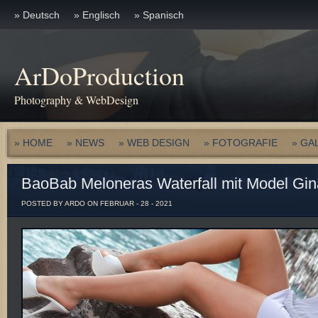
» Deutsch
» Englisch
» Spanisch
ArDoProduction
Photography & WebDesign
» HOME
» NEWS
» WEB DESIGN
» FOTOGRAFIE
» GA
BaoBab Meloneras Waterfall mit Model Gin
POSTED BY ARDO ON FEBRUAR - 28 - 2021