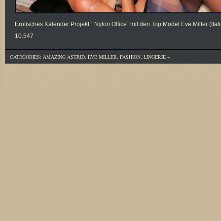
Erotisches Kalender Projekt “ Nylon Office“ mit den Top Model Eve Miller (Ita
10.547
CATEGORIES:
AMAZING ASTRID
,
EVE MILLER
,
FASHION
,
LINGERIE
--