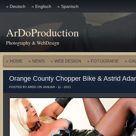
» Deutsch
» Englisch
» Spanisch
ArDoProduction
Photography & WebDesign
» HOME
» NEWS
» WEB DESIGN
» FOTOGRAFIE
» GA
Orange County Chopper Bike & Astrid Ad
POSTED BY ARDO ON JANUAR - 11 - 2021