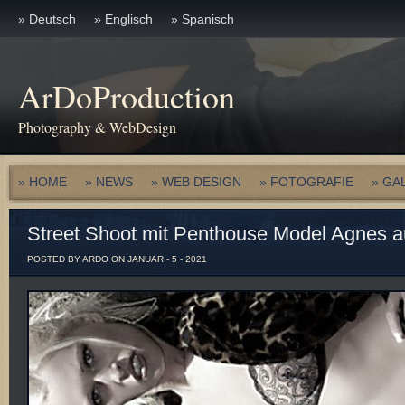
» Deutsch
» Englisch
» Spanisch
ArDoProduction
Photography & WebDesign
» HOME
» NEWS
» WEB DESIGN
» FOTOGRAFIE
» GA
Street Shoot mit Penthouse Model Agnes a
POSTED BY ARDO ON JANUAR - 5 - 2021