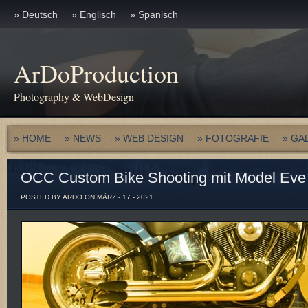
» Deutsch
» Englisch
» Spanisch
ArDoProduction
Photography & WebDesign
» HOME
» NEWS
» WEB DESIGN
» FOTOGRAFIE
» GA
OCC Custom Bike Shooting mit Model Eve 
POSTED BY ARDO ON MÄRZ - 17 - 2021