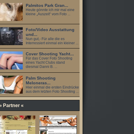
Palmitos Park Gran...
Heute gönnte ich mir mal eine
kleine „Auszeit“ vom Foto ...
Foto/Video Ausstattung
und...
Nun gut,- Für alle die es
Interressiert einmal ein kleiner ...
Cover Shooting Yacht...
Für das Cover Foto Shooting
eines Yacht Clubs stand
diesmal Danni B. ...
Palm Shooting
Meloneras...
Hier einmal die ersten Eindrücke
aus dem letzten Foto Shooting ...
» Partner «