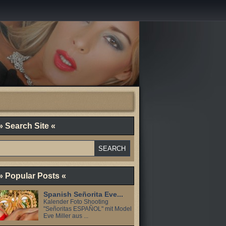
» Search Site «
» Popular Posts «
Spanish Señorita Eve...
Kalender Foto Shooting
"Señoritas ESPAÑOL" mit Model
Eve Miller aus ...