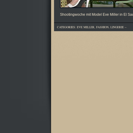
Shootingwoche mit Model Eve Miller in El Sau
CATEGORIES:
EVE MILLER
,
FASHION
,
LINGERIE
--