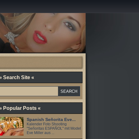
» Search Site «
» Popular Posts «
Spanish Señorita Eve...
Kalender Foto Shooting
"Señoritas ESPAÑOL" mit Model
Eve Miller aus ...