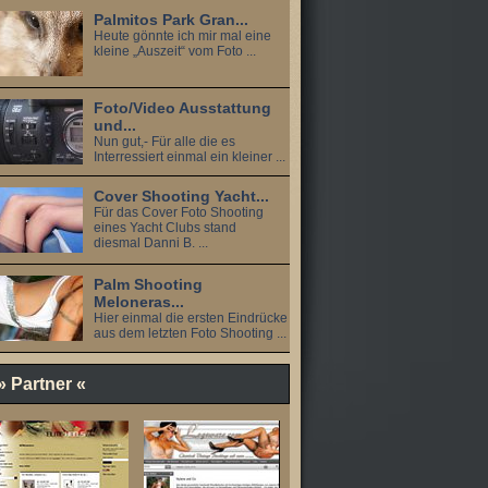
Palmitos Park Gran...
Heute gönnte ich mir mal eine
kleine „Auszeit“ vom Foto ...
Foto/Video Ausstattung
und...
Nun gut,- Für alle die es
Interressiert einmal ein kleiner ...
Cover Shooting Yacht...
Für das Cover Foto Shooting
eines Yacht Clubs stand
diesmal Danni B. ...
Palm Shooting
Meloneras...
Hier einmal die ersten Eindrücke
aus dem letzten Foto Shooting ...
» Partner «