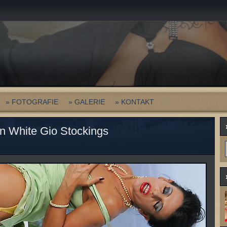
» FOTOGRAFIE
» GALERIE
» KONTAKT
in White Gio Stockings