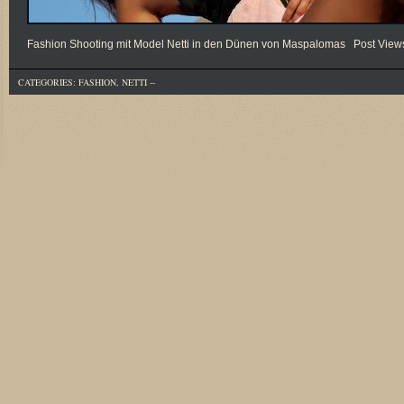
Fashion Shooting mit Model Netti in den Dünen von Maspalomas Post Views
CATEGORIES:
FASHION
,
NETTI
--