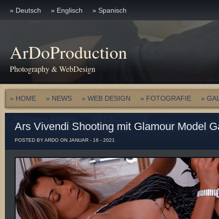
» Deutsch
» Englisch
» Spanisch
ArDoProduction
Photography & WebDesign
» HOME
» NEWS
» WEB DESIGN
» FOTOGRAFIE
» GA
Ars Vivendi Shooting mit Glamour Model 
POSTED BY ARDO ON JANUAR - 16 - 2021