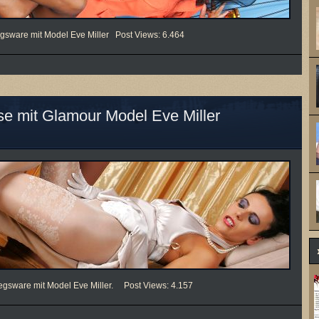
gsware mit Model Eve Miller Post Views: 6.464
se mit Glamour Model Eve Miller
Legsware mit Model Eve Miller. Post Views: 4.157