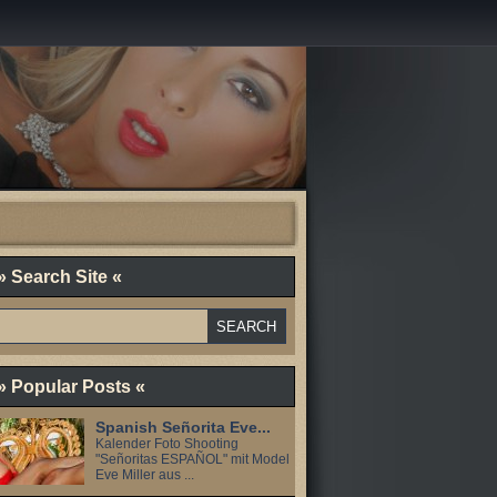
» Search Site «
» Popular Posts «
Spanish Señorita Eve...
Kalender Foto Shooting
"Señoritas ESPAÑOL" mit Model
Eve Miller aus ...