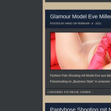
Glamour Model Eve Mille
POSTED BY ARDO ON FEBRUAR - 8 - 2021
Fashion Foto Shooting mit Model Eve aus Ita
Fotoshooting im „Business Style“ in unsere
CATEGORIES:
EVE MILLER
,
FASHION
--
Pantyhose Shooting mit 