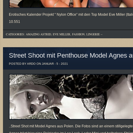
Erotisches Kalender Projekt “ Nylon Office“ mit den Top Model Eve Miller (Ita
10.551
CATEGORIES:
AMAZING ASTRID
,
EVE MILLER
,
FASHION
,
LINGERIE
--
Street Shoot mit Penthouse Model Agnes a
POSTED BY ARDO ON JANUAR - 5 - 2021
..Street Shot mit Model Agnes aus Polen. Die Fotos sind an einem stillgele