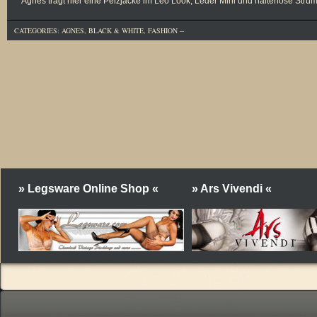
Agnes trägt hier eine Pelzjacke im Leo Look, Leder Mini und halterlose St
CATEGORIES:
AGNES
,
BLACK & WHITE
,
FASHION
--
» Legsware Online Shop «
» Ars Vivendi «