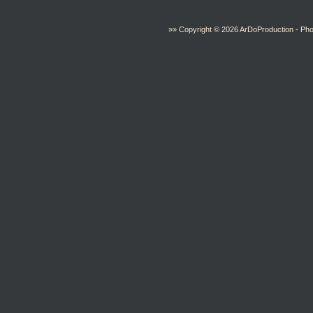
»» Copyright © 2026
ArDoProduction
- Pho