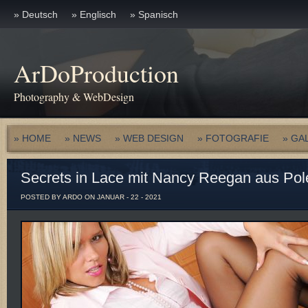
» Deutsch
» Englisch
» Spanisch
ArDoProduction
Photography & WebDesign
» HOME
» NEWS
» WEB DESIGN
» FOTOGRAFIE
» GA
Secrets in Lace mit Nancy Reegan aus Pol
POSTED BY ARDO ON JANUAR - 22 - 2021